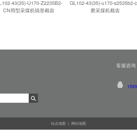
L102-43(35)-U170-Z2235B2-
GL102-43(35)-u170-s2535b2-
CN用型采煤机镐形截齿
磨采煤机截齿
客服咨询
1593
站点地图
｜
网站地图
网_安博（中国）有限公司
|
好博登录_好博（中国）
|
球友会买球
|
新利
Copyright © 2018-2021 球友会（中国）官方网站 版权所有 |
湘ICP备18013084号-1