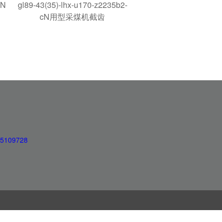
cN
gl89-43(35)-lhx-u170-z2235b2-
cN用型采煤机截齿
5109728
官方注册
|
安博注册
|