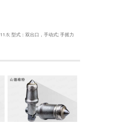
：11.5; 型式：双出口，手动式; 手摇力