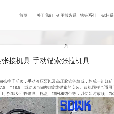
首页
关于我们
矿用截齿系
钻头系列
钻杆系
列
用锚索张接机具-手动锚索张拉机具
机具由张拉千斤顶，手动液压泵以及高压胶管等组成，构成一组煤
17.8、Φ18.9、或21.6mm的钢绞线锚索的安装。该机同样
于拆卸及回收锚具、托盘、锚网和锚带等，以便即时放顶，释放