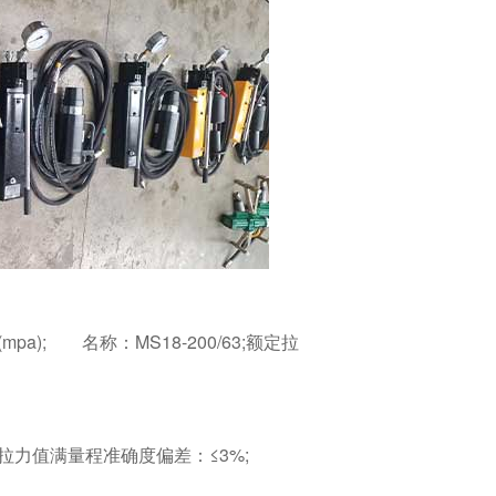
a); 名称：MS18-200/63;额定拉
值满量程准确度偏差：≤3%;