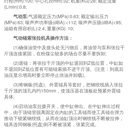
行程(mm):100; 中心孔径mm):32; 机重(KG):28; 额定流量
(L/min):0.8;
气动泵:
气源额定压力(MPa):0.63; 额定输出压力
(MPa):63; 噪声声功率级(dBA):<112; 噪声声压级(dBA)<95;
油箱有用容积(L):2.4; 重量(KG): 10;
气动锚索张拉机具操作方法：
(1)确保油管中及接头处无污物后，将油管与泵和张拉千
斤顶连接紧固，在粉煤尘较多的场合尽量不要拆卸;
(2)退锚：将张拉千斤顶的中缸退回到Z低位置，中缸如
不退回到Z低位置有可能锚索插不进千斤顶。(注意：到底后
油压显示增高时要立即停止供油并卸载)。
(3)将钢板(托盘)、外置锚具等套好，把钢绞线插入张拉
千斤顶的顶孔内约150mm，使顶压器在顶板处预紧外置锚
具体;
(4)启动油泵拉拨开关，使中缸伸出。在中缸伸出过程
中，由于顶锚管脱离固定在内缸的工具锚而使工具锚在弹力
推动下锁紧钢绞线，从而在油缸顶出时钢绞线不断被拉伸，
锚具连同钢板(托盘)则不断被顶紧，张紧完成。