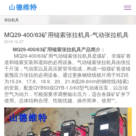
张拉机具
MQ29-400/63矿用锚索张拉机具-气动张拉机具
2019-12-27
MQ29-400/63矿用锚索张拉机具产品简介：
MQ29-400/63矿用气动锚索张拉机具是煤矿、非煤矿巷
道和锚索安装和退卸的必用设备。
气动锚索张拉机具由张拉
千斤顶，气动泵以及高压胶管等组成，构成一组煤矿巷道锚
索预应力张拉的必用设备。通过更换钢绞线锁片用于对Z径
为15.24、17.8、18.9、20、21.8或28.6mm的钢绞线(锚索)
的安装。配套QYB50或QYB-1.0/63型气动液压泵，以压缩
空气为动力，可根据要求调整输出压力，适合各煤矿矿井下
使用。总体结构合理、性能优越、操作简单、使用**。