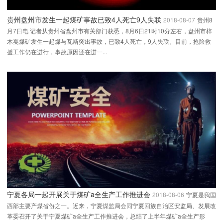
贵州盘州市发生一起煤矿事故已致4人死亡9人失联
2018-08-07
贵州8
月7日电 记者从贵州省盘州市有关部门获悉，8月6日21时10分左右，盘州市梓
木戛煤矿发生一起煤与瓦斯突出事故，已致4人死亡，9人失联。目前，抢险救
援工作仍在进行，事故原因还在进一...
宁夏各局一起开展关于煤矿a全生产工作推进会
2018-08-06
宁夏是我国
西部主要产煤省份之一。近来，宁夏煤监局会同宁夏回族自治区安监局、发展改
革委召开了关于宁夏煤矿a全生产工作推进会，总结了上半年煤矿a全生产形