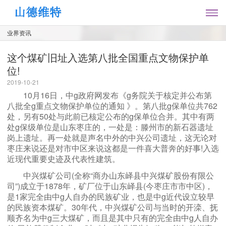
业界资讯
这个煤矿旧址入选第八批全国重点文物保护单
位!
2019-10-21
10月16日，中g政府网发布《g务院关于核定并公布第
八批全g重点文物保护单位的通知 》。第八批g保单位共762
处，另有50处与此前已核定公布的g保单位合并。
其中有两
处g保级单位是山东枣庄的，一处是：滕州市的新石器遗址
岗上遗址。再一处就是声名中外的中兴公司遗址，这无论对
枣庄来说还是对市中区来说这都是一件喜大普奔的好事!入选
近现代重要史迹及代表性建筑。
中兴煤矿公司(全称“商办山东峄县中兴煤矿股份有限公
司”)成立于1878年，矿厂位于山东峄县(今枣庄市市中区)，
是1家完全由中g人自办的民族矿业，也是中g近代设立较早
的民族资本煤矿。30年代，中兴煤矿公司与当时的开滦、抚
顺齐名为中g三大煤矿，而且是其中只有的完全由中g人自办