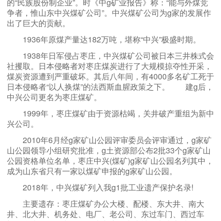
的“民族股份制企业”。时《中g矿业报告》称：“能与外煤竞
争者，惟山东中兴煤矿公司”。中兴煤矿公司为g家的发展作
出了巨大的贡献。
1936年原煤产量达182万吨，堪称“中兴”极盛时期。
1938年日军侵占枣庄，中兴煤矿公司被日本三井株式会
社攫取。日本侵略者对枣庄煤炭进行了大规模掠夺性开采，
煤炭资源遭到严重破坏。其后八年间，有4000多名矿工死于
日本侵略者“以人换煤”的法西斯血腥政策之下。 建g后，
中兴公司更名为枣庄煤矿。
1999年，枣庄煤矿由于资源枯竭，关井破产重组为新中
兴公司。
2010年6月经g家矿山公园评审委员会评审通过，g家矿
山公园领导小组研究批准，g土资源部公布2批33个g家矿山
公园资格单位名单，枣庄中兴(煤矿)g家矿山公园名列其中，
成为山东省只有一家以煤矿申报的g家矿山公园。
2018年，中兴煤矿列入我g1批工业遗产保护名录!
主要遗存：枣庄煤矿办公大楼、配楼、东大井、南大
井、北大井、机务处、电厂、老公司、东过车门、西过车