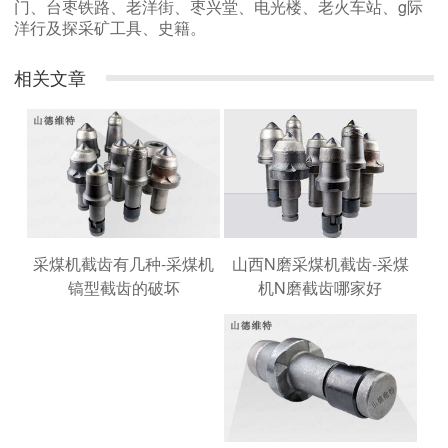
门、台枣铁路、老洋街、枣兴堂、电光楼、老火车站、g际
洋行及探采矿工具、史籍。
相关文章
山西N磨采煤机截齿-采煤
采煤机截齿有几种-采煤机
机N磨截齿哪家好
镐型截齿的破坏