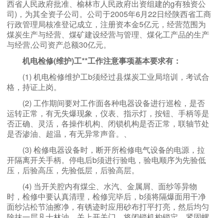
西省人民政府批准、榆林市人民政府出资组建的g有独资公
司)，为其全资子公司。公司于2005年6月22日经陕西省工商
行政管理局核准登记成立，注册资本金5亿元，经营范围为
煤炭生产与经营、煤矿建设经营与管理、煤化工产品的生产
与经营,公司资产总额30亿元。
机电检修(维护)工**工作注意事项
基本要求有：
(1) 机电检修维护工b须经过县煤炭工业局培训，考试合
格，持证上岗。
(2) 工作期间要对工作面各种电器设备进行巡检，是否
运转正常，有无失爆现象，仪表、指示灯，按钮、手柄等是
否正确、灵活，各操作机构、闭锁机构是否正常，联轴节处
是否渗油、超温，有无异常声音。、
(3) 检修电器设备时，断开所检修电气设备的电源，拉
开隔离开关手柄。停电后b须进行验电，验电顺序为先验低
压，后验高压，先验低层，后验高层。
(4) 当开关腔内有煤尘、水汽、金属屑、面纱等异物
时，检修中要认真清理，检修完毕后，b须将隔爆面用干净
面纱沾松节油擦净，有锈迹时应用砂布打平打亮，然后均匀
除抹一层凡士林油。关上开关门，将闭锁机构锁定，紧固螺