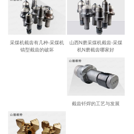
山西N磨采煤机截齿-采煤
采煤机截齿有几种-采煤机
机N磨截齿哪家好
镐型截齿的破坏
截齿钎焊的工艺与发展