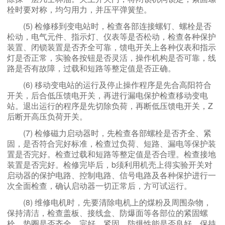
栓时要对称，均匀用力，并压平弹簧垫。
(5) 检修移到变电站时，检查各部连接螺钉、螺栓是否
松动，电气元件、指示灯、仪表等是否松动，检查各种保护
装置、闭锁装置是否齐全可靠，馈电开关上各种仪表和指示
灯是否正常，实验各按钮是否灵活，操作机构是否可靠，线
路是否有故障，过载和短路等整定值是否正确。
(6) 移动变电站的运行及停止操作程序是先合高阳符合
开关，后合低压馈电开关，再进行漏电保护检查移动变电
站。退出运行的程序是先切除负荷，再断低压馈电开关，Z
后断开高压负荷开关。
(7) 检修磁力启动器时，先检查各部螺栓是否齐全、紧
固，是否符合完好标准，检查过负荷、短路、漏电等保护装
置是否完好。检查过载和短路等整定值是否合理。检查接地
装置是否完好。检修完毕后，b须利用机壳上得实验开关对
启动器的保护电路、控制电路、信号电路及各种保护进行一
次全面检查，确认启动器一切正常后，方可试运行。
(8) 维修电机时，先要清除电机上的煤粉及周围杂物，
保持清洁，检查盖板、接线盒、防爆面等各部位的紧固螺
栓，垫圈是否齐全、完好、紧固，防爆性能是否良好，保持