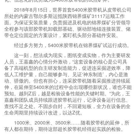
2018年8月15日，世界首套5400米胶带机从皮带机公司
所处的内蒙古鄂尔多斯运抵陕西锦界煤矿31117运顺工作
面。为保证安装质量，负责掘进及机电的锦界煤矿分管领导
全程参与该部胶带机卸载部基础、驱动部地锚连接装置、储
带仓定位固定的方案设计，紧盯机头部分基础件安装。
经过多方努力，5400米胶带机在锦界煤矿试运行成功。
这一刻，想法成为现实，图纸变成实物，作为主要研发
人员，王嘉鑫的心情分外激动，“这套设备的核心是公司具
备了高端机型的自主研发制造能力，促进连采掘进效率，降
低人工维护量，自己能够参与、见证‘神东制造’，内心是激
动、骄傲的。但也有担心，连采胶带机随着采掘推进持续延
伸，在延伸至5400米的过程中会出现哪些新状况，谁也不能
预知。越到Z后，越是检验设备性能的关键时期。”为此，王
嘉鑫和团队成员持续跟进胶带机运行，记录设备运行信息、
查找不足之处。不固步自封，不回避短板，全力在设备的全
生命周期里持续设计改进，以达Z优。
1000米、2000米、3500米……随着胶带机的延伸，所
有人都在期待，期待这部超长胶带机经得起实践的检验。