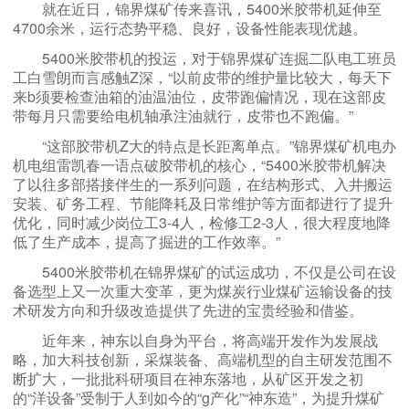
就在近日，锦界煤矿传来喜讯，5400米胶带机延伸至
4700余米，运行态势平稳、良好，设备性能表现优越。
5400米胶带机的投运，对于锦界煤矿连掘二队电工班员
工白雪朗而言感触Z深，“以前皮带的维护量比较大，每天下
来b须要检查油箱的油温油位，皮带跑偏情况，现在这部皮
带每月只需要给电机轴承注油就行，皮带也不跑偏。”
“这部胶带机Z大的特点是长距离单点。”锦界煤矿机电办
机电组雷凯春一语点破胶带机的核心，“5400米胶带机解决
了以往多部搭接伴生的一系列问题，在结构形式、入井搬运
安装、矿务工程、节能降耗及日常维护等方面都进行了提升
优化，同时减少岗位工3-4人，检修工2-3人，很大程度地降
低了生产成本，提高了掘进的工作效率。”
5400米胶带机在锦界煤矿的试运成功，不仅是公司在设
备选型上又一次重大变革，更为煤炭行业煤矿运输设备的技
术研发方向和升级改造提供了先进的宝贵经验和借鉴。
近年来，神东以自身为平台，将高端开发作为发展战
略，加大科技创新，采煤装备、高端机型的自主研发范围不
断扩大，一批批科研项目在神东落地，从矿区开发之初
的“洋设备”受制于人到如今的“g产化”“神东造”，为提升煤矿