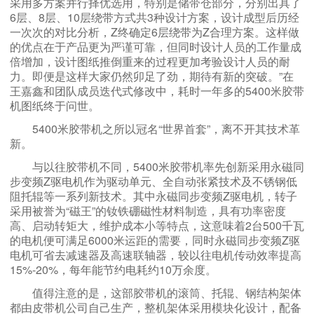
采用多方案并行择优选用，特别是储带仓部分，分别出具了
6层、8层、10层绕带方式共3种设计方案，设计成型后历经
一次次的对比分析，Z终确定6层绕带为Z合理方案。这样做
的优点在于产品更为严谨可靠，但同时设计人员的工作量成
倍增加，设计图纸推倒重来的过程更加考验设计人员的耐
力。即便是这样大家仍然卯足了劲，期待有新的突破。”在
王嘉鑫和团队成员迭代式修改中，耗时一年多的5400米胶带
机图纸终于问世。
5400米胶带机之所以冠名“世界首套”，离不开其技术革
新。
与以往胶带机不同，5400米胶带机率先创新采用永磁同
步变频Z驱电机作为驱动单元、全自动张紧技术及不锈钢低
阻托辊等一系列新技术。其中永磁同步变频Z驱电机，转子
采用被誉为“磁王”的钕铁硼磁性材料制造，具有功率密度
高、启动转矩大，维护成本小等特点，这意味着2台500千瓦
的电机便可满足6000米运距的需要，同时永磁同步变频Z驱
电机可省去减速器及高速联轴器，较以往电机传动效率提高
15%-20%，每年能节约电耗约10万余度。
值得注意的是，这部胶带机的滚筒、托辊、钢结构架体
都由皮带机公司自己生产，整机架体采用模块化设计，配备