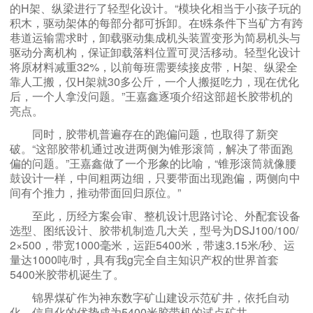
的H架、纵梁进行了轻型化设计。“模块化相当于小孩子玩的
积木，驱动架体的每部分都可拆卸。在t殊条件下当矿方有跨
巷道运输需求时，卸载驱动集成机头装置变形为简易机头与
驱动分离机构，保证卸载落料位置可灵活移动。轻型化设计
将原材料减重32%，以前每班需要续接皮带，H架、纵梁全
靠人工搬，仅H架就30多公斤，一个人搬挺吃力，现在优化
后，一个人拿没问题。”王嘉鑫逐项介绍这部超长胶带机的
亮点。
同时，胶带机普遍存在的跑偏问题，也取得了新突
破。“这部胶带机通过改进两侧为锥形滚筒，解决了带面跑
偏的问题。”王嘉鑫做了一个形象的比喻，“锥形滚筒就像腰
鼓设计一样，中间粗两边细，只要带面出现跑偏，两侧向中
间有个推力，推动带面回归原位。”
至此，历经方案会审、整机设计思路讨论、外配套设备
选型、图纸设计、胶带机制造几大关，型号为DSJ100/100/
2×500，带宽1000毫米，运距5400米，带速3.15米/秒、运
量达1000吨/时，具有我g完全自主知识产权的世界首套
5400米胶带机诞生了。
锦界煤矿作为神东数字矿山建设示范矿井，依托自动
化、信息化的优势成为5400米胶带机的试点矿井。