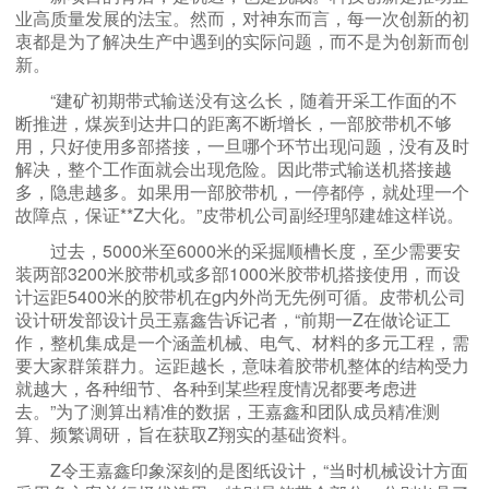
业高质量发展的法宝。然而，对神东而言，每一次创新的初
衷都是为了解决生产中遇到的实际问题，而不是为创新而创
新。
“建矿初期带式输送没有这么长，随着开采工作面的不
断推进，煤炭到达井口的距离不断增长，一部胶带机不够
用，只好使用多部搭接，一旦哪个环节出现问题，没有及时
解决，整个工作面就会出现危险。因此带式输送机搭接越
多，隐患越多。如果用一部胶带机，一停都停，就处理一个
故障点，保证**Z大化。”皮带机公司副经理邬建雄这样说。
过去，5000米至6000米的采掘顺槽长度，至少需要安
装两部3200米胶带机或多部1000米胶带机搭接使用，而设
计运距5400米的胶带机在g内外尚无先例可循。皮带机公司
设计研发部设计员王嘉鑫告诉记者，“前期一Z在做论证工
作，整机集成是一个涵盖机械、电气、材料的多元工程，需
要大家群策群力。运距越长，意味着胶带机整体的结构受力
就越大，各种细节、各种到某些程度情况都要考虑进
去。”为了测算出精准的数据，王嘉鑫和团队成员精准测
算、频繁调研，旨在获取Z翔实的基础资料。
Z令王嘉鑫印象深刻的是图纸设计，“当时机械设计方面