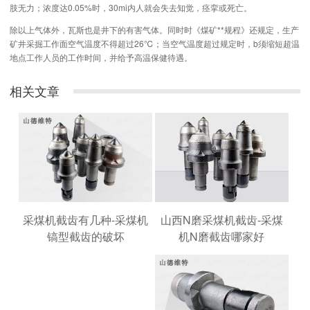
肢无力；浓度达0.05%时，30mi内人就会失去知觉，痉挛或死亡。
除以上气体外，瓦斯也是井下的有害气体。同时时《煤矿**规程》还规定，生产
矿井采掘工作面空气温度不得超过26℃；当空气温度超过规定时，b须缩短超温
地点工作人员的工作时间，并给予高温保健待遇。
相关文章
山西N磨采煤机截齿-采煤
采煤机截齿有几种-采煤机
机N磨截齿哪家好
镐型截齿的破坏