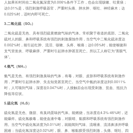
人如果长时间在二氧化氮深度为0.006%条件下工作，也会出现咳嗽、吐黄痰；
达0.01%是，强烈刺激呼吸器官，严重时头痛、肺水肿、呕吐、神经麻木；达
0.025%时，适时内即可死亡。
3.二氧化硫（SO₂）
二氧化硫是无色、具有强烈硫黄燃烧气味的气体。常积聚于巷道的底部。二氧化
硫对人的眼、鼻和呼吸系统有强烈的刺激腐蚀作用，当空气中二氧化硫浓度达
0.002%时，能引起红肿、流泪、咳嗽、头疼、喉痛；达0.05%时，能使喉咙和
支气管发炎、呼吸麻痹、严重时引起肺水肿甚至死亡。所以工人称它为“害眼气
体”。
4.氨气（NH₃）
氨气是无色、有强烈刺激臭味的气体，有毒，对眼、皮肤和呼吸系统有刺激作
用，严重时引起肺水肿、失去知觉甚至死亡。当空气中氨的浓度达到0.0011%
时，人可嗅到气味，深度在0.047%时，人接触后会出现受刺激、贫血、抵抗力
降低等症状。
5.硫化氢（H₂S）
硫化氢是无色、微甜、有臭鸡蛋味的气体。能燃烧，当浓度在4.3%-46%时，还
能爆炸。硫化氢极毒，能使血液中毒，对眼晴、黏膜和呼吸系统有强烈刺激作
用。当空气中硫化氢浓度为0.01%时，就能闻到气味、流唾液、流清鼻涕并呼吸
困难；当硫化氢深度达0.02%时，眼、鼻、喉黏膜受强烈刺激，头痛、呕吐、四