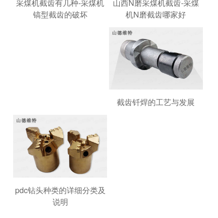
山西N磨采煤机截齿-采煤
采煤机截齿有几种-采煤机
机N磨截齿哪家好
镐型截齿的破坏
截齿钎焊的工艺与发展
pdc钻头种类的详细分类及
说明