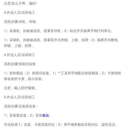
注意:防止片帮、漏矸!
3.作业人员:综采电工
流程步骤:停机、停电:
1）采煤机、刮板输送机、喷雾泵停机；2）组合开关隔离手柄打到零位。
1）采煤机、刮板输送机、喷雾泵开关闭锁、上锁、挂牌；2）隔离开关断电、
闭锁、上锁、挂牌。
4.作业人员:综采钳工
流程步骤:拆除旧齿套
1）拆卸截齿；2）拆除旧齿套。1）**工具和手锤配合拆除截齿；2）卡簧钳拆
除齿套的卡簧，取出齿套。
注意：戴上防护眼镜。
5.作业人员:综采钳工
流程步骤:安装新齿套：
1）安装新齿套；2）安装
截齿
。
作业标准:1）齿套、卡簧安装到位；2）用手锤将截齿安装到位，旋转灵活。