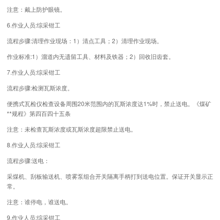
注意：戴上防护眼镜。
6.作业人员:综采钳工
流程步骤:清理作业现场：1）清点工具；2）清理作业现场。
作业标准:1）溜道内无遗留工具、材料及铁器；2）回收旧齿套。
7.作业人员:综采钳工
流程步骤:检测瓦斯浓度。
便携式瓦检仪检查设备周围20米范围内的瓦斯浓度达1%时，禁止送电。《煤矿
**规程》第四百四十五条
注意：未检查瓦斯浓度或瓦斯浓度超限禁止送电。
8.作业人员:综采钳工
流程步骤:送电：
采煤机、刮板输送机、喷雾泵组合开关隔离手柄打到送电位置。保证开关显示正
常。
注意：谁停电，谁送电。
9.作业人员:综采钳工