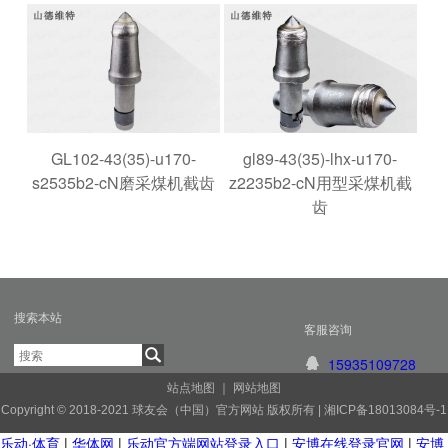
GL102-43(35)-u170-
gl89-43(35)-lhx-u170-
s2535b2-cN磨采煤机截齿
z2235b2-cN用型采煤机截
齿
搜索本站
客服咨询
15935109728
站点地图
｜
网站地图
Copyright © 2018-2021 球友会（中国）官方网站 版权所有 |
湘ICP备18013084号-1
乐动·体育
|
华体网
|
乐动官方端网站登录入口
|
安博在线登录官网
|
安博