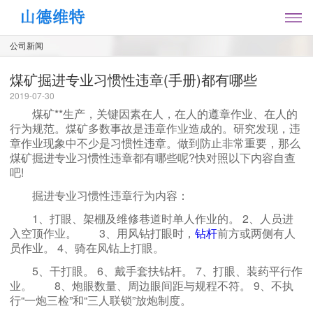
公司新闻
煤矿掘进专业习惯性违章(手册)都有哪些
2019-07-30
煤矿**生产，关键因素在人，在人的遵章作业、在人的
行为规范。煤矿多数事故是违章作业造成的。研究发现，违
章作业现象中不少是习惯性违章。做到防止非常重要，那么
煤矿掘进专业习惯性违章都有哪些呢?快对照以下内容自查
吧!
掘进专业习惯性违章行为内容：
1、打眼、架棚及维修巷道时单人作业的。 2、人员进
入空顶作业。
3、用风钻打眼时，
钻杆
前方或两侧有人
员作业。 4、骑在风钻上打眼。
5、干打眼。 6、戴手套扶钻杆。 7、打眼、装药平行作
业。
8、炮眼数量、周边眼间距与规程不符。 9、不执
行“一炮三检”和“三人联锁”放炮制度。