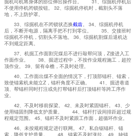
掘机司机将身体的部位伸出操作台。
31、综掘机停机后
不使用停机闭锁按钮。 32、综掘机停机时，截割头不落
地，不上防护罩。
33、综掘机在不闭锁状态换
截齿
。 34、综掘机停机
后，不断开电源，隔离手把不打到零位。
35、交接班时
综掘机不停机，切割头不落地。 36、综掘机割煤后退机达
不到规定距离。
37、机掘工作面割完煤后不进行敲帮问顶，Z接进入工
作面作业。
38、掘进过程中，不按作业规程施工，超控
顶作业。 39、留有伞檐，不及时处理。
40、工作面出煤不全面的情况下，打顶部锚杆、锚索，
致使锚索机未能立Z，锚杆角度不正确。
41、掘进巷道
顶、帮锚杆同时打注或先打帮锚杆后打顶锚杆等跨工序作
业。
42、不及时移前探梁。 42、未及时紧固锚杆。 43、少
使用锚固剂降低支护质量。
44、锚杆打设间排距超过规
程规定范围。 45、锚杆不及时紧跟工作面，超循环作业。
46、未按规程规定进行联网。 47、私自锯锚杆、锚
索，降低支护质量。
48、锚索不及时涨拉。 49、缺锚