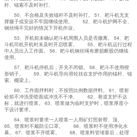
杆、锚索不及时补打。
50、不合格及失效锚杆不及时补打。 51、耙斗机无支
撑腿子或安设不牢固继续使用。
52、耙斗机护网不全、
钢丝绳不完好的情况下开机作业。
53、开机前未确认耙斗机周围人员是否撤离。 54、耙
斗机司机开机时未及时开启喷雾。
55、耙斗机运行过程
中人员出入工作面。 56、耙斗机钢丝绳有磨损断股仍继续
使用。
57、耙斗机停机后，开关不闭锁。 58、耙斗不使用楔
形销子。
59、耙斗机导向滑轮挂在支护作用的锚杆、锚
索、棚梁上。
60、工作面拌料时，不按照比例数据拌料。 61、喷射
砼前不冲洗受喷面或冲洗不干净。
62、巷道支护不达
标，就进行喷浆。 63、喷浆做为临时支护时，喷浆厚度小
于设计要求。
64、喷浆时要求一人喷浆一人用矿灯照射帮、顶。
65、喷浆时不戴防尘口罩。
66、喷浆时不使用净化水
幕。 67、喷浆不开喷雾。 68、喷浆料管堵塞后，处理