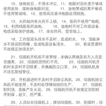
10、放炮前后，不洒水冲尘。11、炮眼封泥长度不够或
使用炭块、煤粉做炮眼封泥。
11、放炮警戒距离不够或
不使用警戒绳。 12、使用高压液冲炮眼处理瞎跑。
13、火药箱内有火药不上锁。 14、装药不使用**炮棍。
15、利用残眼装药放炮。
16、放炮时不对工作面设备、
电缆采取保护措施。 17、坐在炸药、雷管箱上。
18、工作面迎头排水不及时，造成积水。 19、顶板淋
水不搭设防雨棚，造成电器设备浸水。
20、巷道贯通时
不按规定加强支护。
21、综掘机开机前不发警报，未确认两侧及前方人员是
否撤离。 22、综掘机照明灯不亮。
23、综掘机司机开
机时未及时开启喷雾，并佩戴防尘口罩。 24、综掘机机身
不挂瓦斯报警仪。
25、开机掘进时不及时开启除尘风机。26、综掘机除尘
风机不能使用，不及时处理继续组织生产。
27、综掘机
割到顶、底板产生火花。 28、综掘机司机不按规定切割程
序割煤，超欠、挖严重。
29、人员站在综掘机上，摆动综掘机。30、割煤时，综