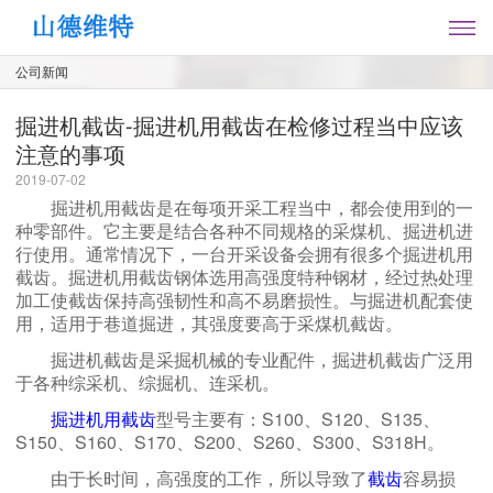
公司新闻
掘进机截齿-掘进机用截齿在检修过程当中应该
注意的事项
2019-07-02
掘进机用截齿是在每项开采工程当中，都会使用到的一
种零部件。它主要是结合各种不同规格的采煤机、掘进机进
行使用。通常情况下，一台开采设备会拥有很多个掘进机用
截齿。
掘进机用截齿钢体选用高强度特种钢材，经过热处理
加工使截齿保持高强韧性和高不易磨损性。与掘进机配套使
用，适用于巷道掘进，其强度要高于采煤机截齿。
掘进机截齿是采掘机械的专业配件，掘进机截齿广泛用
于各种综采机、综掘机、连采机。
掘进机用截齿
型号主要有：S100、S120、S135、
S150、S160、S170、S200、S260、S300、S318H。
由于长时间，高强度的工作，所以导致了
截齿
容易损