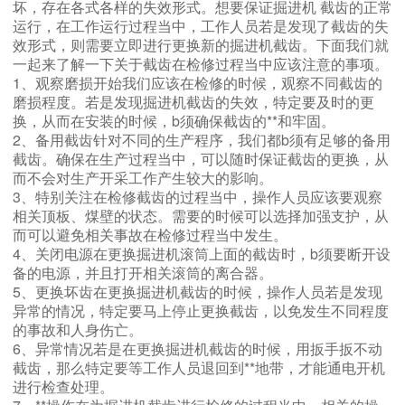
坏，存在各式各样的失效形式。想要保证掘进机 截齿的正常
运行，在工作运行过程当中，工作人员若是发现了截齿的失
效形式，则需要立即进行更换新的掘进机截齿。下面我们就
一起来了解一下关于截齿在检修过程当中应该注意的事项。
1、观察磨损开始我们应该在检修的时候，观察不同截齿的
磨损程度。若是发现掘进机截齿的失效，特定要及时的更
换，从而在安装的时候，b须确保截齿的**和牢固。
2、备用截齿针对不同的生产程序，我们都b须有足够的备用
截齿。确保在生产过程当中，可以随时保证截齿的更换，从
而不会对生产开采工作产生较大的影响。
3、特别关注在检修截齿的过程当中，操作人员应该要观察
相关顶板、煤壁的状态。需要的时候可以选择加强支护，从
而可以避免相关事故在检修过程当中发生。
4、关闭电源在更换掘进机滚筒上面的截齿时，b须要断开设
备的电源，并且打开相关滚筒的离合器。
5、更换坏齿在更换掘进机截齿的时候，操作人员若是发现
异常的情况，特定要马上停止更换截齿，以免发生不同程度
的事故和人身伤亡。
6、异常情况若是在更换掘进机截齿的时候，用扳手扳不动
截齿，那么特定要等工作人员退回到**地带，才能通电开机
进行检查处理。