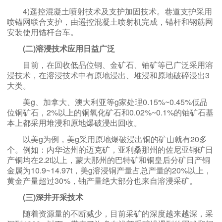
4)遥控混凝土喷射技术及支护加固技术。巷道支护采用
喷锚网联合支护，由遥控混凝土喷射机完成，锚杆和钢筋网
安装使用锚杆台车。
(二)溶浸技术应用日益广泛
目前，在回收低品位铜、金矿石、铀矿等已广泛采用溶
浸技术，在溶浸技术中有原地浸出、堆浸和原地破碎浸出3
大类。
美g、加拿大、澳大利亚等g家处理0.15%~0.45%低品
位铜矿石，2%以上的铜氧化矿石和0.02%~0.1%的铀矿石基
本上都采用堆浸和原地爆破浸出回收。
以美g为例，美g采用原地爆破浸出铜的矿山就有20多
个。例如：内华达州的迈克矿，亚利桑那州的佐尼亚铜矿日
产铜均在2.2t以上，蒙大那州的巴特矿和铜皇后分矿日产铜
金属为10.9~14.97t，美g溶浸铜产量占总产量的20%以上，
黄金产量超过30%，铀产量绝大部分也来自溶浸采矿。
(三)深井开采技术
随着资源量的不断减少，目前采矿的深度越来越深，采