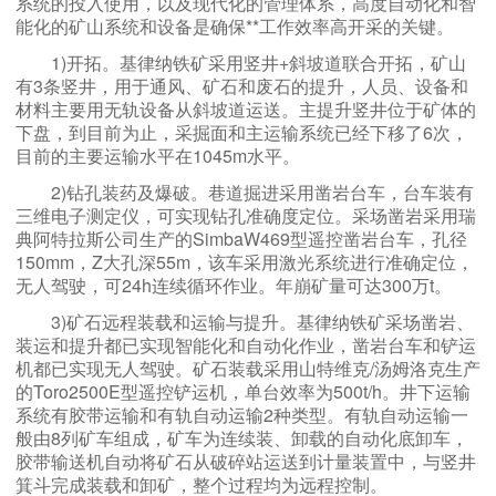
系统的投入使用，以及现代化的管理体系，高度自动化和智
能化的矿山系统和设备是确保**工作效率高开采的关键。
1)开拓。基律纳铁矿采用竖井+斜坡道联合开拓，矿山
有3条竖井，用于通风、矿石和废石的提升，人员、设备和
材料主要用无轨设备从斜坡道运送。主提升竖井位于矿体的
下盘，到目前为止，采掘面和主运输系统已经下移了6次，
目前的主要运输水平在1045m水平。
2)钻孔装药及爆破。巷道掘进采用凿岩台车，台车装有
三维电子测定仪，可实现钻孔准确度定位。采场凿岩采用瑞
典阿特拉斯公司生产的SimbaW469型遥控凿岩台车，孔径
150mm，Z大孔深55m，该车采用激光系统进行准确定位，
无人驾驶，可24h连续循环作业。年崩矿量可达300万t。
3)矿石远程装载和运输与提升。基律纳铁矿采场凿岩、
装运和提升都已实现智能化和自动化作业，凿岩台车和铲运
机都已实现无人驾驶。矿石装载采用山特维克/汤姆洛克生产
的Toro2500E型遥控铲运机，单台效率为500t/h。井下运输
系统有胶带运输和有轨自动运输2种类型。有轨自动运输一
般由8列矿车组成，矿车为连续装、卸载的自动化底卸车，
胶带输送机自动将矿石从破碎站运送到计量装置中，与竖井
箕斗完成装载和卸矿，整个过程均为远程控制。