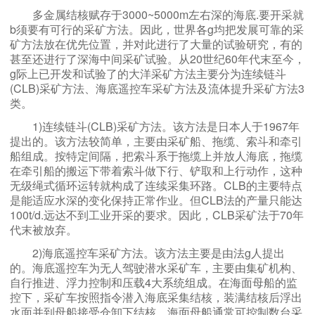
多金属结核赋存于3000~5000m左右深的海底.要开采就
b须要有可行的采矿方法。因此，世界各g均把发展可靠的采
矿方法放在优先位置，并对此进行了大量的试验研究，有的
甚至还进行了深海中间采矿试验。从20世纪60年代末至今，
g际上已开发和试验了的大洋采矿方法主要分为连续链斗
(CLB)采矿方法、海底遥控车采矿方法及流体提升采矿方法3
类。
1)连续链斗(CLB)采矿方法。该方法是日本人于1967年
提出的。该方法较简单，主要由采矿船、拖缆、索斗和牵引
船组成。按特定间隔，把索斗系于拖缆上并放人海底，拖缆
在牵引船的搬运下带着索斗做下行、铲取和上行动作，这种
无级绳式循环运转就构成了连续采集环路。CLB的主要特点
是能适应水深的变化保持正常作业。但CLB法的产量只能达
100t/d.远达不到工业开采的要求。因此，CLB采矿法于70年
代末被放弃。
2)海底遥控车采矿方法。该方法主要是由法g人提出
的。海底遥控车为无人驾驶潜水采矿车，主要由集矿机构、
自行推进、浮力控制和压载4大系统组成。在海面母船的监
控下，采矿车按照指令潜入海底采集结核，装满结核后浮出
水面并到母船接受仓卸下结核，海面母船通常可控制数台采