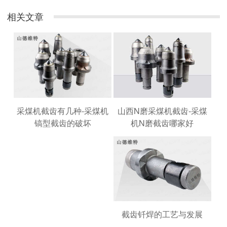
相关文章
山西N磨采煤机截齿-采煤
采煤机截齿有几种-采煤机
机N磨截齿哪家好
镐型截齿的破坏
截齿钎焊的工艺与发展