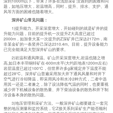
深到1000m以下，带来了许多在浅部采矿没遇到的困难和问
题，如地压增大，岩温增高，同时，提升、排水、支护、通
风等方面的困难也随着增大。
深井矿山常见问题：
1)提升能力。开采深度增大，开始碰到的就是矿井的提
升能力问题，目前的提升机一次提升Z大高度已超过
2000m，如加拿大某一次提升的Z深矿井已深达2172m，南
非某金矿的一条竖井己深达2310.4m。目前，提升设备能力
已完全能满足大型深井矿山的要求。
2)岩温和通风降温。矿山开采深度增大,岩温也随之增
高,如日本丰羽铜锌矿在-600m水平(大约距地表1200m左右)
岩层温度已超过100℃，但世界许多g家规定井下温度不能
超过28℃。深井矿山普遍采用加大井下通风风量和对井下
空气进行冷却降温，即采用风冷和水冷2种方式，二者中选
用其一还是二者兼之，除了设法降低气温的同时，也要重视
减少井下机械设备的散热量、井下柴油设备的散热和井下制
冷设备本身的散热问题。
3)地压管理和采矿方法。一般深井矿山都要建立一套完
整的地压测量和监控系统，它Z接关系到采矿生产能否顺利