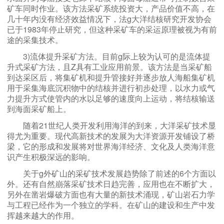
矿车同时作业。该方法采矿系统投资大，产品价值不高，在
几十年内没有经济效益情况下，法g大洋结核研究开发协会
已于1983年停止研究，但这种采矿车的采运原理被视为有前
途的采集技术。
3)流体提升采矿方法。目前g际上较为认可的是流体提
升式采矿方法，且Z具有工业应用前景。该方法是当采矿船
到达采区后，将集矿机和提升管接好并逐步放人海船集矿机
用于采集海底沉积物中的结核并进行初步处理，以水力或气
力提升方式使管内的水以足够的速度向上运动，将结核输送
到海面采矿船上。
随着21世纪人类开发利用海洋的到来，大洋采矿技术显
得尤为重要。现代高新技术的发展为大洋资源开发铺设了桥
梁，它的形成和发展将对世界海洋经济、文化及人类海洋意
识产生积极深远的影响。
关于g外矿山的采矿技术发展趋势除了前述的6个方面以
外。还有自然崩落采矿技术日趋完善，应用也在不断扩大，
另外在凿岩爆破方面也有大量的新技术涌现，矿山岩石力学
与工程已经作为一个独立的学科。在矿山的建设和生产中发
挥越来越大的作用。