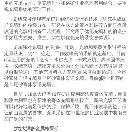
用的充填技术，使充填作业和采矿作业循环有用结合。要重
视充填系统的管理工作。
2)研究可使现有系统达到优化设计的技术，研究构成优
异充填料的粒级分布，研究在水力旋流器和破碎方面已有所
改进的充填料制备工艺流程，研究用于优化充填料的输送技
术如压力损失、磨损、腐蚀以优化充填系统总体设计。
3)加强对充填料的制备、输送、充放和受载变形过程的
定量认识，为**、稳定、工作效率高的采矿奠定基础。目前
g际上用的充填工艺有：水砂充填、干式充填、高水固体充
填、胶结充填。胶结充填又分为：分段尾砂水力充填(高浓
度自溜输送)、其他充填料水力充填(高浓度自溜输送)、全尾
砂膏体自溜充填及全尾砂膏体泵送充填。目前g际上推荐的
是全尾砂膏体泵送充填。
目前，加拿大已有12座矿山应用高浓度膏体充填，南非
和澳大利亚也有新建的膏体充填系统投产。新的充填工艺将
可以很好地满足保护资源、保护环境、提工作效率高益、保
证矿山发展的要求。充填采矿在21世纪的矿业发展中将有更
加广泛的前景。
(六)大洋多金属核采矿