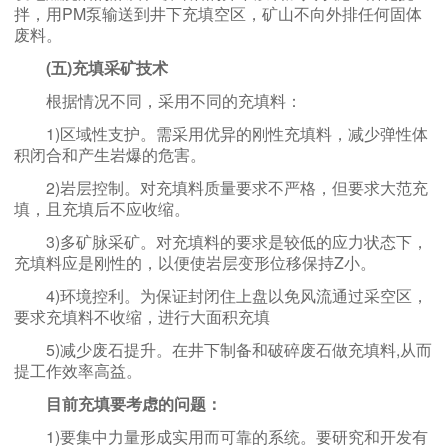
拌，用PM泵输送到井下充填空区，矿山不向外排任何固体
废料。
(五)充填采矿技术
根据情况不同，采用不同的充填料：
1)区域性支护。需采用优异的刚性充填料，减少弹性体
积闭合和产生岩爆的危害。
2)岩层控制。对充填料质量要求不严格，但要求大范充
填，且充填后不应收缩。
3)多矿脉采矿。对充填料的要求是较低的应力状态下，
充填料应是刚性的，以便使岩层变形位移保持Z小。
4)环境控利。为保证封闭住上盘以免风流通过采空区，
要求充填料不收缩，进行大面积充填
5)减少废石提升。在井下制备和破碎废石做充填料,从而
提工作效率高益。
目前充填要考虑的问题：
1)要集中力量形成实用而可靠的系统。要研究和开发有