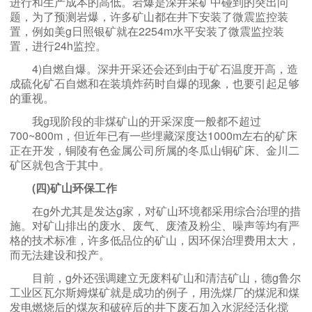
进行和生产成本的高低。岩爆是深井采矿中碰到的突出问
题，为了预测岩爆，许多矿山都在井下安装了微震监控装
置，例如美g日照银矿就在2254m水平安装了微震监控装
置，进行24h监控。
4)自燃自爆。深井开采还会还到由于矿石温度开高，造
成硫化矿石自燃和在装填炸药时自爆的现象，也要引起足够
的重视。
我g现阶段的非煤矿山的开采深度一般都不超过
700~800m，但近年已有一些埋藏深度达1000m左右的矿床
正在开发，铜陵有色金属公司所属的冬瓜山铜矿床、金川二
矿区就包含于其中。
(四)矿山环保工作
在g外尤其是发达g家，对矿山环境都采用综合治理的措
施。对矿山排出的废水、废气、废渣及粉尘、噪声等均有严
格的技术标准，许多低品位的矿山，因环保治理费用太大，
而无法建设和投产。
目前，g外还强调建立无废料矿山和清洁矿山，德g鲁尔
工业区瓦尔斯姆煤矿就是成功的例子，用洗煤厂的煤泥和煤
发电燃烧后的煤灰和破碎后的井下废石加入水泥经活化搅