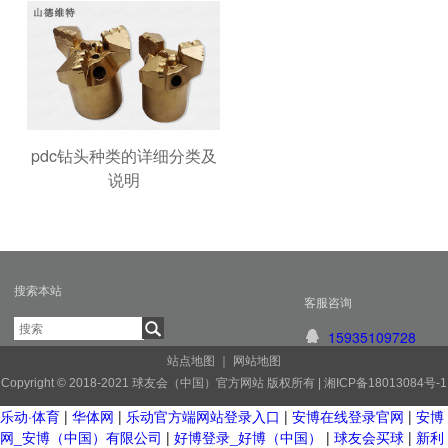
pdc钻头种类的详细分类及
说明
搜索本站
客服咨询
15935109728
站点地图
｜
网站地图
Copyright © 2018-2021 球友会（中国）官方网站 版权所有 |
湘ICP备18013084号-1
乐动·体育
|
华体网
|
乐动官方端网站登录入口
|
安博在线登录官网
|
安博
网_安博（中国）有限公司
|
好博登录_好博（中国）
|
球友会买球
|
新利