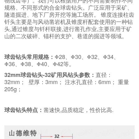
物线齿等）。我们可以根据用户的不同需要制作不同
规格、不同形式的合金球齿钻头。广泛应用于采矿、
隧道掘进、地下厂房开挖等施工场所。 锥度连接柱齿
钎头主要是与风动凿岩机及锥度杆配套使用的一种钻
头,通过锥度与钎杆联接,进行凿孔作业,主要应用于矿
山的二次破碎、锚杆的支护、巷道的掘进等领域。
Φ28、Φ30、Φ32、Φ34、
球齿钻头常用规格：
Φ36、Φ38、Φ40、
Φ42
等。
直径：
32mm球齿钻头-32矿用风钻头参数：
32mm； 壁厚：3mm； 注水孔直径：6mm； 重量
205g；
凿速快,品质稳定，性价比高.
球齿钻头特点：