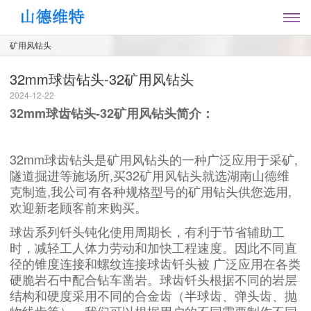
矿用风钻头
32mm球齿钻头-32矿用风钻头
2024-12-22
32mm球齿钻头-32矿用风钻头简介：
32mm球齿钻头是矿用风钻头的一种广泛应用于采矿,
隧道掘进等施场所,买32矿用风钻头就选湖南山德维
克制造,我公司有各种规格型号的矿用钻头供您选用,
欢迎新老顾客前来购买。
球齿系列钎头钝化使用周期长，有利于节省辅助工
时，减轻工人体力劳动和加快工程速度。因此不同直
径的锥度连接和螺纹连接球齿钎头被 广泛应用在各类
硬脆岩石中配合钻车凿岩。球齿钎头根据不同的岩层
结构和硬度采用不同的合金齿（半球齿、弹头齿、抛